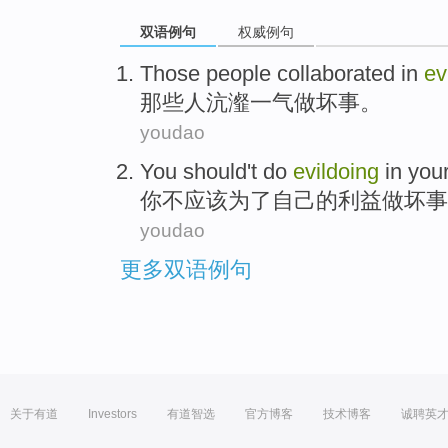
双语例句
权威例句
Those
people
collaborated
in
ev
那些
人
沆瀣
一气
做坏事。
youdao
You
should
't
do
evildoing
in
you
你
不
应该
为了自己的利益
做
坏事
youdao
更多双语例句
关于有道
Investors
有道智选
官方博客
技术博客
诚聘英