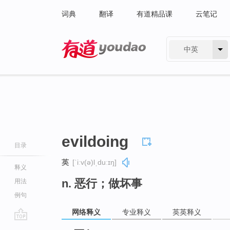
词典
翻译
有道精品课
云笔记
中英
有道 - 网易旗下搜索
evildoing
目录
英
[ˈiːv(ə)lˌduːɪŋ]
释义
n. 恶行；做坏事
用法
例句
网络释义
专业释义
英英释义
go