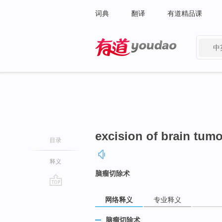
词典
翻译
有道精品课
中
有道 - 网易旗下搜索
excision of brain tumo
目录
释义
脑瘤切除术
go
网络释义
专业释义
top
脑瘤切除术