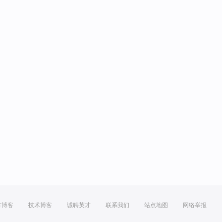
方博客
技术博客
诚聘英才
联系我们
站点地图
网络举报