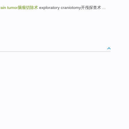
rain tumor
脑瘤切除术
exploratory craniotomy开颅探查术 ...