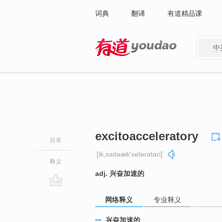
词典
翻译
有道精品课
中
有道 - 网易旗下搜索
excitoacceleratory
目录
[ik,saitəæk'selərətəri]
释义
adj. 兴奋加速的
go
网络释义
专业释义
top
兴奋加速的