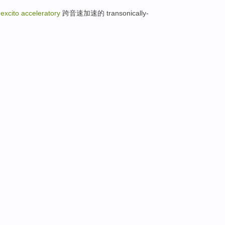
的
excito acceleratory
跨音速加速的 transonically-