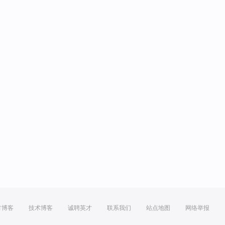
方博客
技术博客
诚聘英才
联系我们
站点地图
网络举报