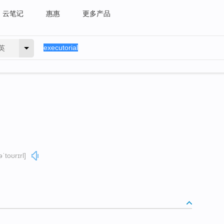
云笔记
惠惠
更多产品
英
əˈtoʊrɪrl]