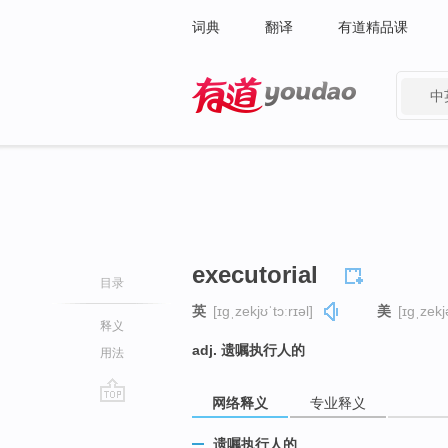
词典
翻译
有道精品课
中
有道 - 网易旗下搜索
executorial
目录
英
[ɪɡˌzekjʊˈtɔːrɪəl]
美
[ɪɡˌzekj
释义
adj. 遗嘱执行人的
用法
网络释义
专业释义
go
top
遗嘱执行人的