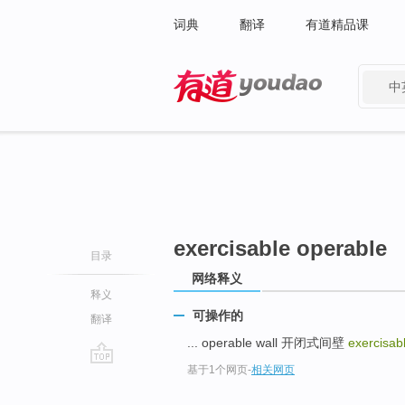
词典
翻译
有道精品课
中
有道 - 网易旗下搜索
exercisable operable
目录
网络释义
释义
可操作的
翻译
... operable wall 开闭式间壁
exercisab
基于1个网页
-
相关网页
go
top