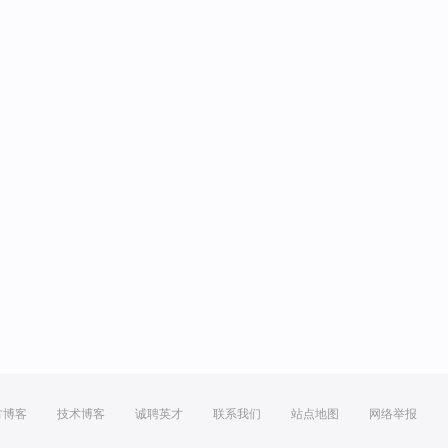
方博客
技术博客
诚聘英才
联系我们
站点地图
网络举报