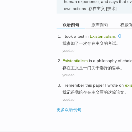
human experience, and says that ever
own actions. 存在主义
[技术]
双语例句
原声例句
权威
I
took
a
test
in
Existentialism
.
我
参加了
一次
存在
主义的
考试
。
youdao
Existentialism
is
a
philosophy
of
choi
存在
主义
是
一
门
关于
选择
的
哲学
。
youdao
I
remember
this
paper
I
wrote
on
exi
我
记得
我给存在主义
写
的
这
篇论文
。
youdao
更多双语例句