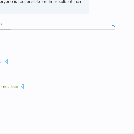
yone is responsible for the results of their
例句
ce
.
stentialism
.