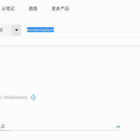
云笔记
惠惠
更多产品
英
ɪˈstenʃəlɪzəm]
释义