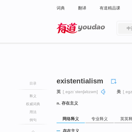
词典
翻译
有道精品课
中
有道 - 网易旗下搜索
existentialism
目录
英
[ˌeɡzɪˈstenʃəlɪzəm]
美
[ˌeɡz
释义
n. 存在主义
权威词典
用法
网络释义
专业释义
英英
例句
存在主义