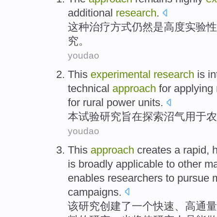
additional
research
.
这种
治疗方式
仍然是
高度
实验性
究。
youdao
This
experimental
research
is i
technical
approach
for
applying
for
rural
power
units
.
本
试验
研究
旨在
探索
沼气
用于
农
youdao
This
approach
creates
a
rapid
,
is broadly
applicable
to
other
ma
enables
researchers
to
pursue 
campaigns.
该
研究
创建了
一个
快速
、
高通量