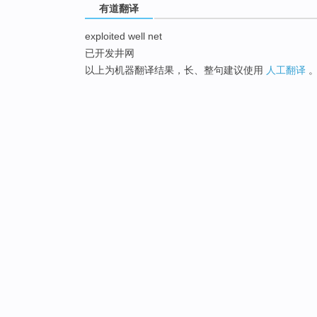
有道翻译
exploited well net
已开发井网
以上为机器翻译结果，长、整句建议使用
人工翻译