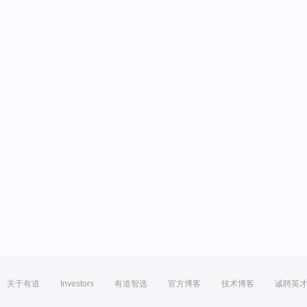
关于有道
Investors
有道智选
官方博客
技术博客
诚聘英