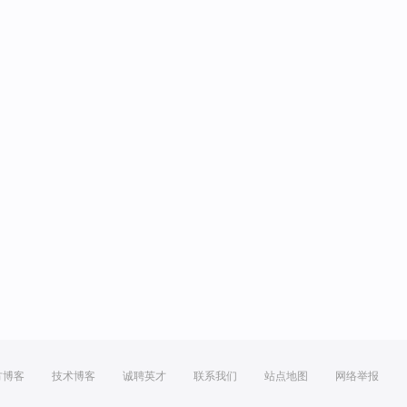
方博客
技术博客
诚聘英才
联系我们
站点地图
网络举报