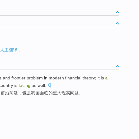
人工翻译
。
e
and
frontier
problem
in
modern
financial
theory
; it
is
a
country
is
facing
as well.
和
前沿
问题
，
也是
我国
面临
的
重大
现实
问题
。