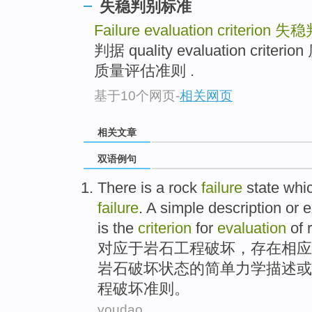
失稳判别标准
Failure evaluation criterion
失稳
判据 quality evaluation cri
质量评估准则 .
基于10个网页
-
相关网页
相关文章
双语例句
There is
a
rock
failure
state
whi
failure
. A simple
description
or
e
is
the
criterion
for
evaluation
of
对应
于
岩石
工程
破坏
，
存在
相应
岩石破坏状态
的
简单
力学描述
或
程破坏准则。
youdao