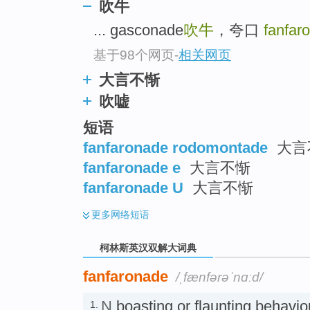
go
吹牛
top
... gasconade
吹牛
，夸口
fanfar
基于98个网页
-
相关网页
大言不惭
吹嘘
短语
fanfaronade rodomontade
大言不
fanfaronade e
大言不惭
fanfaronade U
大言不惭
更多
网络短语
柯林斯英汉双解大词典
fanfaronade
/ˌfænfərəˈnɑːd/
N
boasting or flaunting behav
1.