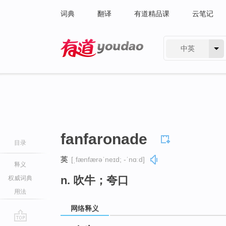
词典
翻译
有道精品课
云笔记
中英
有道 - 网易旗下搜索
fanfaronade
目录
英
[ˌfænfærəˈneɪd; -ˈnɑːd]
释义
n. 吹牛；夸口
权威词典
用法
网络释义