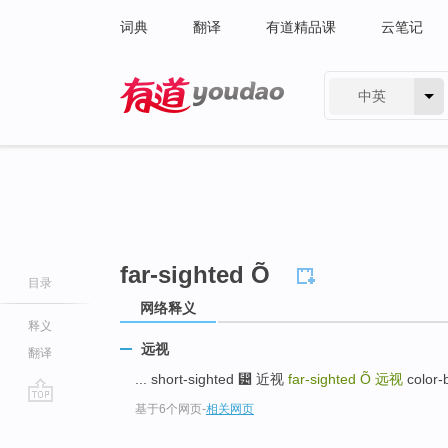
词典
翻译
有道精品课
云笔记
中英
有道 - 网易旗下搜索
far-sighted Õ
目录
网络释义
释义
远视
翻译
... short-sighted ⵴ 近视
far-sighted Õ
远视
color-
基于6个网页
-
相关网页
go
top