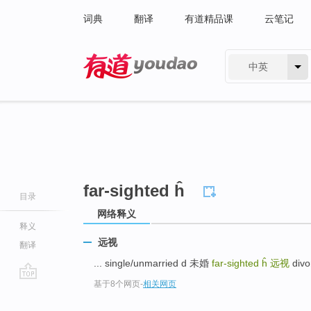
词典
翻译
有道精品课
云笔记
中英
有道 - 网易旗下搜索
far-sighted ĥ
目录
网络释义
释义
远视
翻译
... single/unmarried d 未婚
far-sighted ĥ
远视
divo
基于8个网页
-
相关网页
go
top