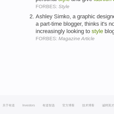
FORBES:
Style
Ashley Simko, a graphic design
a part-time blogger, thinks it's
increasingly looking to
style
blog
FORBES:
Magazine Article
关于有道
Investors
有道智选
官方博客
技术博客
诚聘英