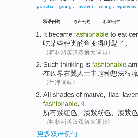
popular
,
going
,
modern
,
ruling
,
epidemic
双语例句
原声例句
权威例句
It became
fashionable
to eat
cer
吃
某些
种类
的
鱼
变得
时髦了
。
《柯林斯英汉双解大词典》
Such
thinking
is
fashionable
amo
在政界
右翼
人士中
这种
想法
很
流
《牛津词典》
All
shades of
mauve
,
lilac
,
lave
fashionable
.
所有
紫红色
、
淡紫粉色
、
淡
紫色
《柯林斯英汉双解大词典》
更多双语例句