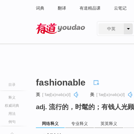
词典
翻译
有道精品课
云笔记
中英
有道 - 网易旗下搜索
fashionable
目录
英
[ˈfæʃ(ə)nəb(ə)l]
美
[ˈfæʃ(ə)nəb(ə)l]
释义
adj. 流行的，时髦的；有钱人光
权威词典
用法
例句
网络释义
专业释义
英英释义