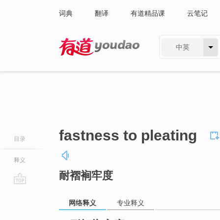
词典
翻译
有道精品课
云笔记
中英
有道 - 网易旗下搜索
fastness to pleating
目录
释义
耐褶裥牢度
go
top
网络释义
专业释义