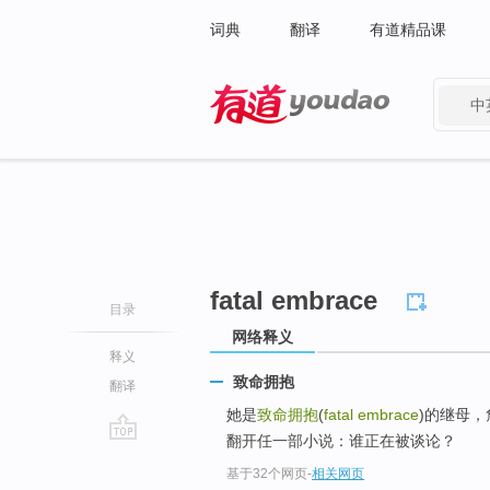
词典
翻译
有道精品课
中
有道 - 网易旗下搜索
fatal embrace
目录
网络释义
释义
致命拥抱
翻译
她是
致命拥抱
(
fatal embrace
)的继母
翻开任一部小说：谁正在被谈论？
go
基于32个网页
-
相关网页
top