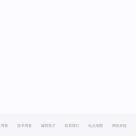
方博客
技术博客
诚聘英才
联系我们
站点地图
网络举报