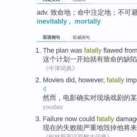
adv. 致命地；命中注定地；不可
inevitably
,
mortally
双语例句
权威例句
The
plan
was
fatally
flawed
from
这个
计划
一
开始就
有
致命
的
缺陷
《牛津词典》
Movies
did
,
however
,
fatally
imp
然而
，
电影
确实
对
现场
戏剧
的
某
youdao
Failure
now
could
fatally
damag
现在
的
失败
能
严重地
毁掉
他
将来
《柯林斯英汉双解大词典》