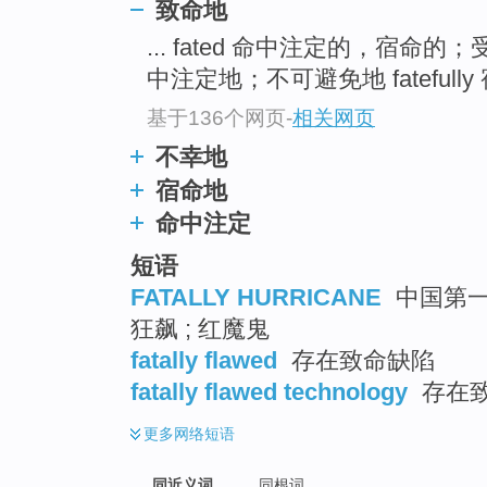
致命地
top
... fated 命中注定的，宿命
中注定地；不可避免地 fatefully
基于136个网页
-
相关网页
不幸地
宿命地
命中注定
短语
FATALLY HURRICANE
中国第一试
狂飙 ; 红魔鬼
fatally flawed
存在致命缺陷
fatally flawed technology
存在致
更多
网络短语
同近义词
同根词