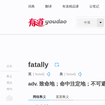
词典
翻译
有道精品课
云笔记
中英
有道 - 网易旗下搜索
fatally
目录
英
[ˈfeɪtəli]
美
[ˈfeɪtəli]
释义
adv. 致命地；命中注定地；不可
用法
例句
网络释义
英英释义
go