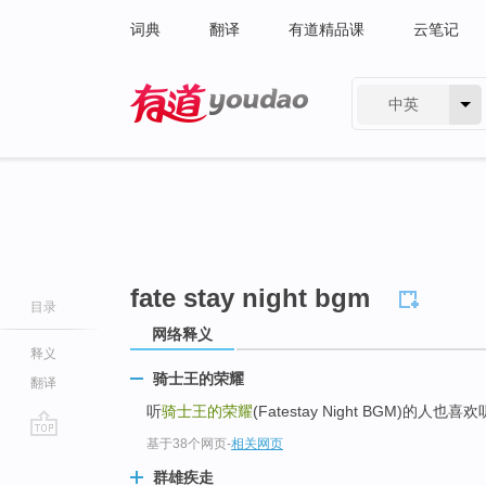
词典
翻译
有道精品课
云笔记
中英
有道 - 网易旗下搜索
fate stay night bgm
目录
网络释义
释义
骑士王的荣耀
翻译
听
骑士王的荣耀
(Fatestay Night BGM)的人也
基于38个网页
-
相关网页
go
top
群雄疾走