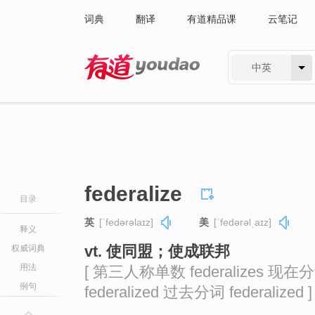
词典
翻译
有道精品课
云笔记
中英
有道 - 网易旗下搜索
federalize
目录
英
[ˈfedərəlaɪz]
美
[ˈfedərəlˌaɪz]
释义
vt. 使同盟；使成联邦
权威词典
用法
[ 第三人称单数 federalizes 现在分词
例句
federalized 过去分词 federalized ]