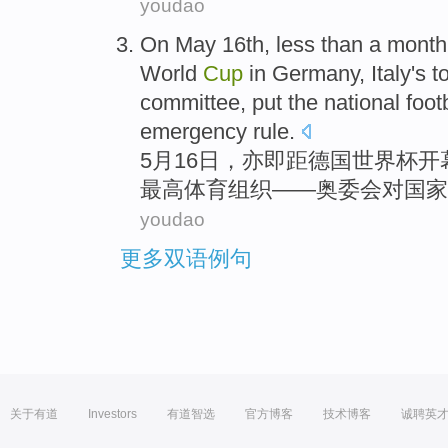
youdao
On
May
16th
,
less than
a
month
World
Cup
in
Germany
,
Italy's
t
committee, put the
national
foot
emergency
rule
.
5
月
16
日，亦即距
德国
世界杯
开
最高
体育
组织
——
奥委会
对
国家
youdao
更多双语例句
关于有道
Investors
有道智选
官方博客
技术博客
诚聘英