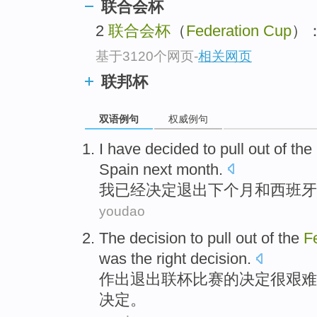
联合会杯
2
联合会杯
（
Federation Cup
）：
基于3120个网页
-
相关网页
联邦杯
双语例句
权威例句
I
have
decided to
pull out
of the
Spain
next
month
.
我
已经
决定
退出
下个
月
和
西班牙
youdao
The
decision
to
pull out
of the
F
was
the
right
decision
.
作出
退出
联
杯比赛
的
决定
很
艰难
决定。