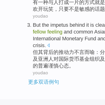
有
一
种
与人打成
一片的方式
就是
欢
开玩笑，
只要
不是
敏感的话题
youdao
But
the
impetus behind
it is cle
fellow
feeling
and
common
Asi
International
Monetary
Fund
and
crisis
.
但
其
背后
的推动力不言而喻：
分
及
亚洲人
对
国际
货币
基金组织
及
的
普遍
谨慎心态
。
youdao
更多双语例句