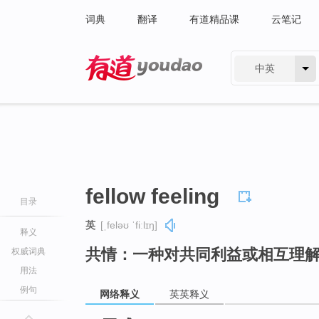
词典
翻译
有道精品课
云笔记
中英
有道 - 网易旗下搜索
fellow feeling
目录
英
[ˌfeləʊ ˈfiːlɪŋ]
释义
共情：一种对共同利益或相互理
权威词典
用法
例句
网络释义
英英释义