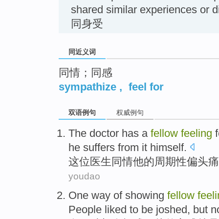
shared similar experiences or
同身受
同近义词
同情；同感
sympathize
,
feel for
双语例句
权威例句
The doctor
has a
fellow
feeling
f
he
suffers
from it
himself
.
这位
医生
同情
他
的周期性
偏头痛
youdao
One
way of showing
fellow
feel
People
liked
to
be joshed
,
but
n