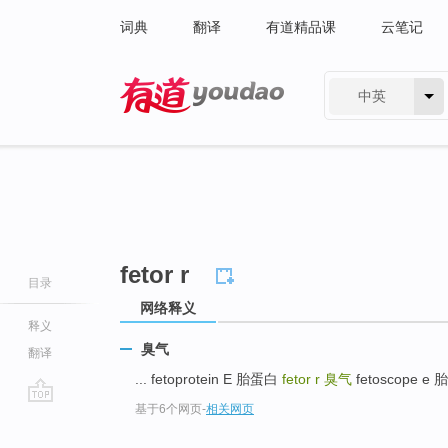
词典
翻译
有道精品课
云笔记
中英
有道 - 网易旗下搜索
fetor r
目录
网络释义
释义
臭气
翻译
... fetoprotein E 胎蛋白
fetor r
臭气
fetoscope e 胎
基于6个网页
-
相关网页
go
top