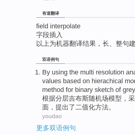
top
有道翻译
field interpolate
字段插入
以上为机器翻译结果，长、整句
双语例句
By using
the multi resolution an
values
based on
hierachical
mo
method
for
binary
sketch of gre
根据
分层
吉布斯
随
机场
模型
，
采
面
，
提出了
二
值
化
方法
。
youdao
更多双语例句