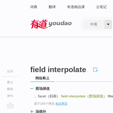
词典
翻译
有道精品课
云笔记
中英
有道 - 网易旗下搜索
field interpolate
目录
网络释义
释义
图场插值
翻译
例句
... facet（刻画）
field interpolate
（
图场插值
） fil
基于160个网页
-
相关网页
go
场插补