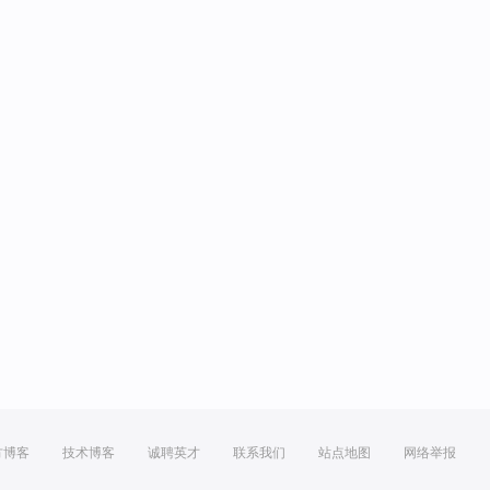
方博客
技术博客
诚聘英才
联系我们
站点地图
网络举报