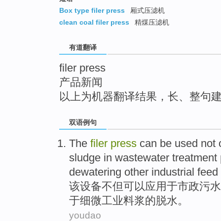
top
Box type filer press
厢式压滤机
clean coal filer press
精煤压滤机
有道翻译
filer press
产品新闻
以上为机器翻译结果，长、整句
双语例句
The
filer
press
can be
used
not
sludge in
wastewater
treatment
dewatering
other
industrial
feed
该
设备
不但
可以
应用
于市政
污水
于细微
工业
料
浆
的
脱水。
youdao