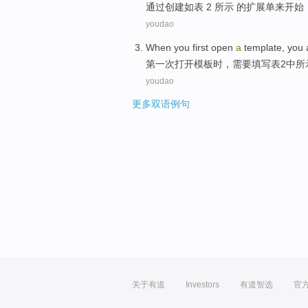
通过
创建
如
表
2
所示 的扩展单
来开始
youdao
When you
first
open
a
template
, you
第一次
打开
模板
时
，
需要
填写
表
2
中
所
youdao
更多双语例句
关于有道
Investors
有道智选
官