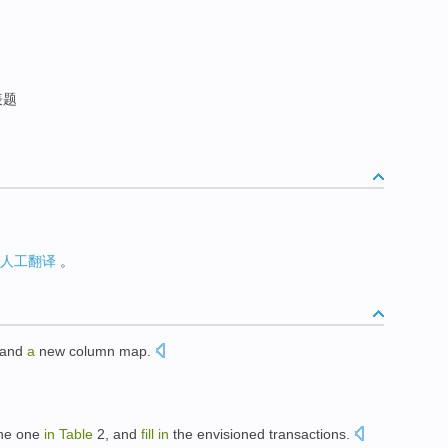
表题
人工翻译
。
and
a
new
column
map.
。
he one
in
Table
2
,
and
fill
in
the
envisioned
transactions
.