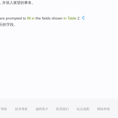
，
并
填
入
展望
的
事务
。
 are
prompted to
fill
in
the
fields
shown
in
Table
2
.
示
的
字段
。
方博客
技术博客
诚聘英才
联系我们
站点地图
网络举报