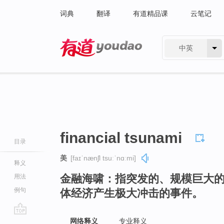
词典
翻译
有道精品课
云笔记
中英
有道 - 网易旗下搜索
financial tsunami
目录
美
[faɪˈnænʃl tsuːˈnɑːmi]
释义
金融海啸：指突发的、规模巨大
用法
例句
体经济产生极大冲击的事件。
go
网络释义
专业释义