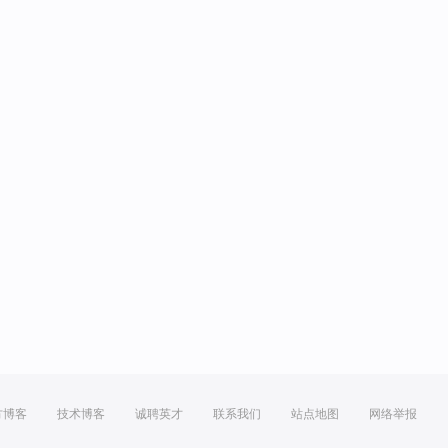
方博客
技术博客
诚聘英才
联系我们
站点地图
网络举报