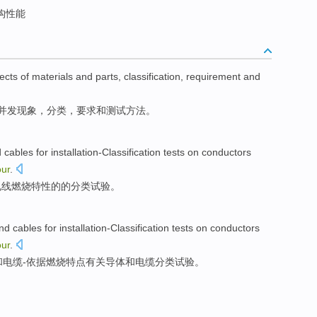
构性能
fects of
materials
and
parts,
classification
,
requirement
and
并发现象，
分类
，
要求
和
测试
方法。
d
cables
for
installation-Classification
tests
on conductors
our
.
电线
燃烧
特性的
的分类
试验
。
nd
cables
for installation-Classification
tests
on conductors
our
.
和
电缆
-依据
燃烧
特点有关导体和电缆分类
试验
。