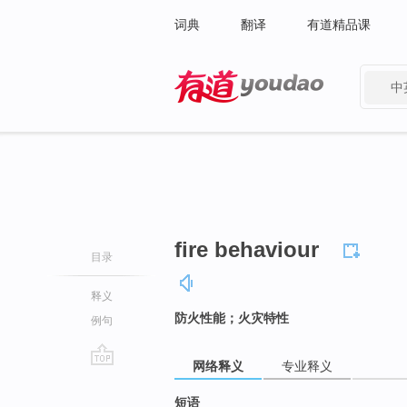
词典
翻译
有道精品课
中
有道 - 网易旗下搜索
fire behaviour
目录
释义
防火性能；火灾特性
例句
网络释义
专业释义
go
top
短语