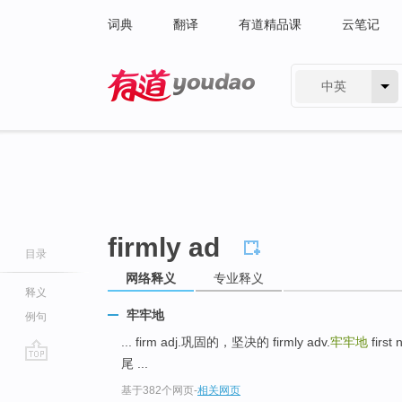
词典
翻译
有道精品课
云笔记
中英
有道 - 网易旗下搜索
firmly ad
目录
网络释义
专业释义
释义
牢牢地
例句
... firm adj.巩固的，坚决的 firmly adv.
牢牢地
firs
尾 ...
go
基于382个网页
-
相关网页
top