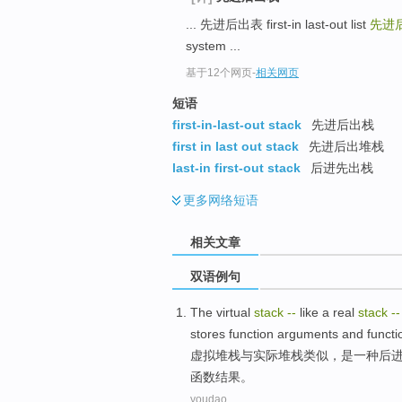
... 先进后出表 first-in last-out list
先进
system ...
基于12个网页
-
相关网页
短语
first-in-last-out stack
先进后出栈
first in last out stack
先进后出堆栈
last-in first-out stack
后进先出栈
更多
网络短语
相关文章
双语例句
The virtual
stack
-
-
like
a
real
stack
-
-
stores
function
arguments
and
funct
虚拟
堆栈
与
实际
堆栈
类似
，
是
一种
后
函数
结果
。
youdao