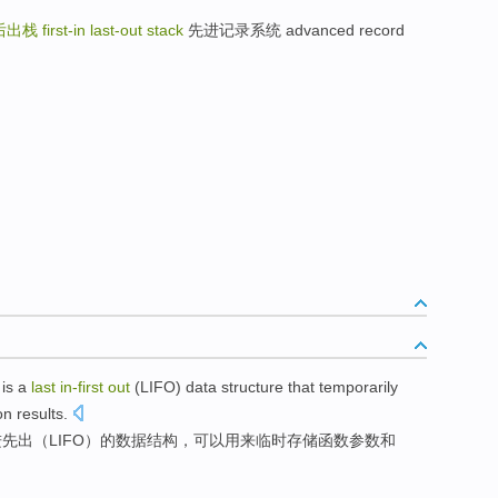
后出栈
first-in last-out stack
先进记录系统 advanced record
is
a
last
in
-
first
out
(
LIFO
)
data
structure
that
temporarily
ion
results
.
进
先
出
（LIFO）的
数据
结构
，可以用来
临时
存储
函数
参数
和