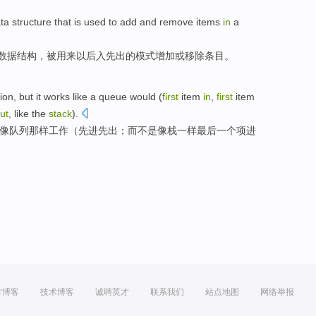
ta
structure
that
is
used to
add
and
remove
items
in
a
数据
结构
，
被
用来
以后
入
先出的模式
增加
或
移除
条目
。
ion
,
but
it
works
like
a
queue
would (
first
item
in
,
first
item
ut
, like
the
stack
).
像
队列
那样
工作
（先进
先
出
；
而不是
像
栈
一样
最后一个
项
进
方博客
技术博客
诚聘英才
联系我们
站点地图
网络举报