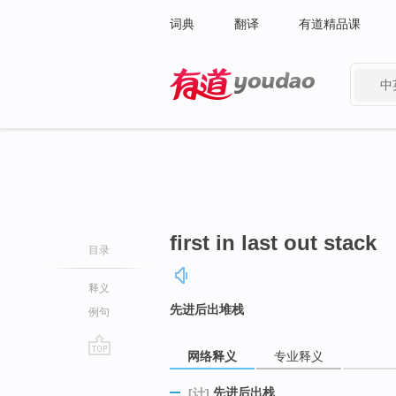
词典
翻译
有道精品课
中
有道 - 网易旗下搜索
first in last out stack
目录
释义
先进后出堆栈
例句
网络释义
专业释义
go
top
先进后出栈
[计]