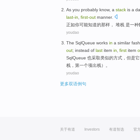
As
you
probably
know
, a
stack
is
a
da
last
-in
,
first-
out
manner.
正如
你
可能
知道
的那样，
堆栈
是
一种
youdao
The
SqlQueue
works
in
a
similar
fash
out
;
instead
of
last
item
in
,
first
item
o
SqlQueue
也采取
类似
的
方式
，
但是
它
栈，
第一
个项出栈）。
youdao
更多双语例句
关于有道
Investors
有道智选
官