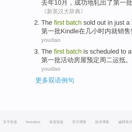
去年
10月
，
成功地
轧出
了
第一
《新英汉大辞典》
The
first
batch
sold
out
in
just
a
第一
批
Kindle
在
几
小时内
就销售
youdao
The
first
batch
is scheduled
to a
第一
批
活动房屋
预定
周二
运抵
。
youdao
更多双语例句
关于有道
Investors
有道智选
官方博客
技术博客
诚聘英