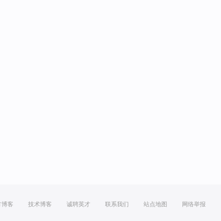
方博客
技术博客
诚聘英才
联系我们
站点地图
网络举报