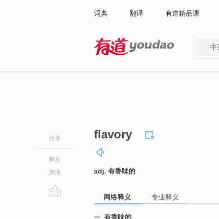
词典
翻译
有道精品课
中
有道 - 网易旗下搜索
flavory
目录
释义
adj. 有香味的
用法
网络释义
专业释义
go
top
有香味的