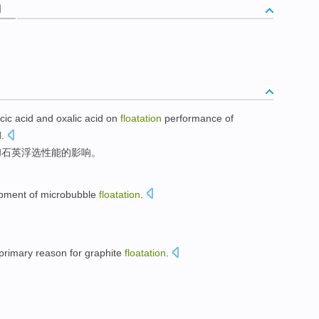
词
cic
acid
and
oxalic acid
on
floatation
performance
of
d
.
和
石英
浮选
性能
的
影响。
pment
of microbubble
floatation
.
primary
reason for
graphite
floatation
.
。