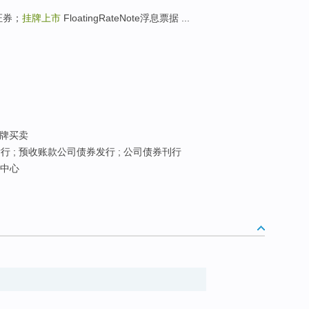
证券；
挂牌上市
FloatingRateNote浮息票据 ...
挂牌买卖
 ; 预收账款公司债券发行 ; 公司债券刊行
面中心