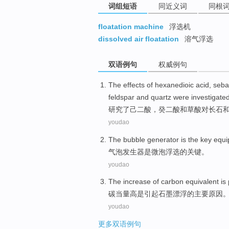
词组短语
同近义词
同根
floatation machine
浮选机
dissolved air floatation
溶气浮选
双语例句
权威例句
The effects
of
hexanedioic
acid
,
seba
feldspar
and
quartz were investigate
研究
了
己二
酸
，
癸二
酸
和
草酸
对
长石
youdao
The bubble
generator
is
the
key
equi
气泡
发生器
是
微
泡浮选的
关键
。
youdao
The increase
of
carbon
equivalent
is
碳
当量高
是
引起石墨
漂浮
的
主要
原因
youdao
更多双语例句