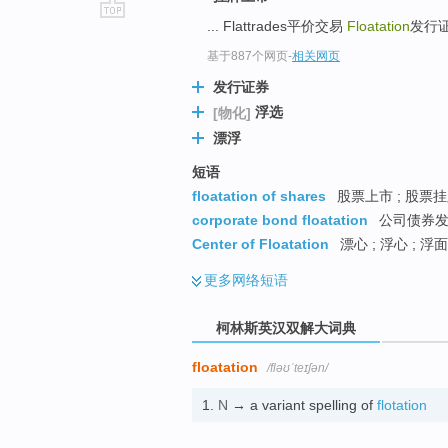
... Flattrades平价交易
Floatation
发行
go
top
基于887个网页
-
相关网页
发行证券
浮选
[物化]
漂浮
短语
floatation of shares
股票上市 ; 股票
corporate bond floatation
公司债券发行
Center of Floatation
漂心 ; 浮心 ; 浮
更多
网络短语
柯林斯英汉双解大词典
floatation
/fləʊˈteɪʃən/
1.
N
→ a variant spelling of
flotation