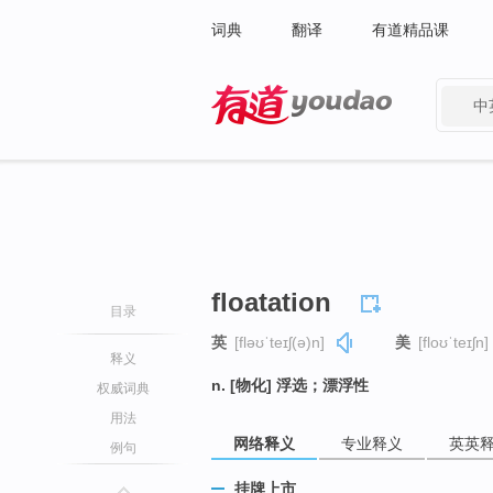
词典
翻译
有道精品课
中
有道 - 网易旗下搜索
floatation
目录
英
[fləʊˈteɪʃ(ə)n]
美
[floʊˈteɪʃn]
释义
n. [物化] 浮选；漂浮性
权威词典
用法
网络释义
专业释义
英英
例句
挂牌上市