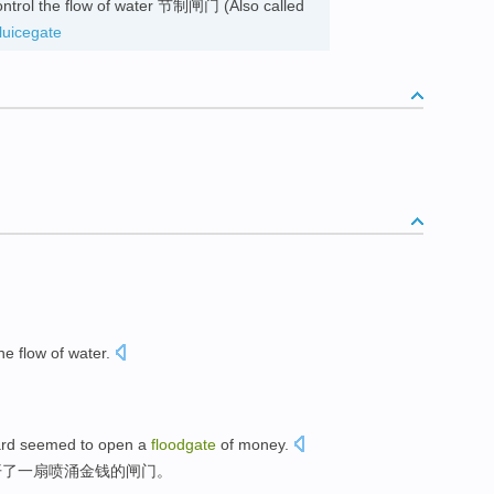
 control the flow of water 节制闸门 (Also called
luicegate
he
flow
of water.
rd seemed
to
open
a
floodgate
of
money
.
开
了一
扇
喷涌
金钱的闸门。