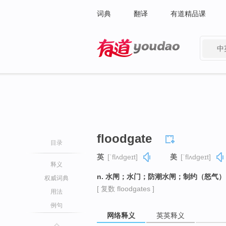
词典
翻译
有道精品课
中
有道 - 网易旗下搜索
floodgate
目录
英
[ˈflʌdɡeɪt]
美
[ˈflʌdɡeɪt]
释义
n. 水闸；水门；防潮水闸；制约（怒气）
权威词典
[ 复数 floodgates ]
用法
例句
网络释义
英英释义