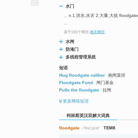
水门
go
... n.1.洪水,水灾 2.大量,大批 floodgate
top
...
基于160个网页
-
相关网页
水闸
防淹门
多线程管理系统
短语
Hug floodgate caliber
抱闸直径
Floodgate Fund
闸门基金
Pulls the floodgate
拉闸
更多
网络短语
柯林斯英汉双解大词典
floodgate
TEM8
/ˈflʌdˌɡeɪt/