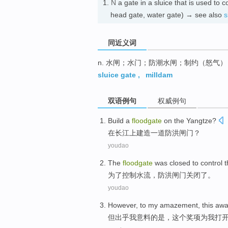
1.
N
a gate in a sluice that is used to
head gate, water gate) → see also
s
同近义词
n. 水闸；水门；防潮水闸；制约（怒气）
sluice gate
,
milldam
双语例句
权威例句
Build
a
floodgate
on the
Yangtze?
在
长江上
建造
一道
防洪闸门？
youdao
The
floodgate
was
closed
to
control
t
为了
控制
水流，
防洪
闸门
关闭了
。
youdao
However
, to
my amazement
,
this
awa
但
出乎
我
意料的是，
这个
奖项
为
我
打