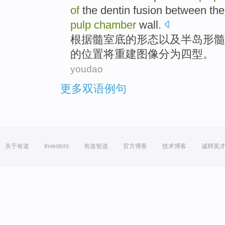
of
the
dentin
fusion
between
the
pulp
chamber
wall
.
根据
髓
室
底
的
形态以及半岛
形
髓
的
位置
将
重建
图像
分为
四
型
。
youdao
更多双语例句
关于有道
Investors
有道智选
官方博客
技术博客
诚聘英