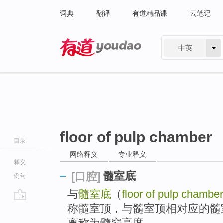
词典
翻译
有道精品课
云笔记
中英
有道 - 网易旗下搜索
floor of pulp chamber
目录
网络释义
专业释义
释义
髓室底
[口腔]
例句
与
髓室底
（
floor of pulp chamber
称髓室顶，与髓室顶相对应的髓
go
top
离称为髓窒高度。