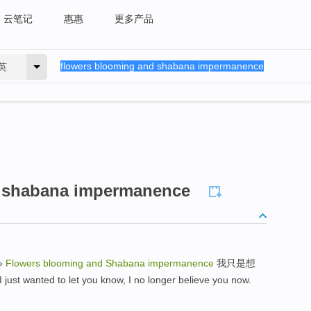
云笔记
惠惠
更多产品
英
d shabana impermanence
»
Flowers blooming and Shabana impermanence
我只是想
d to let you know, I no longer believe you now.