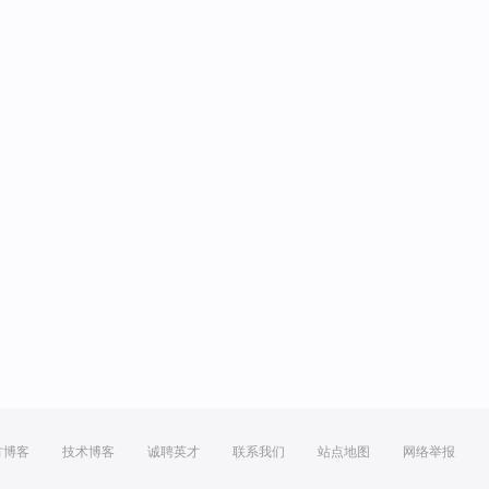
方博客
技术博客
诚聘英才
联系我们
站点地图
网络举报