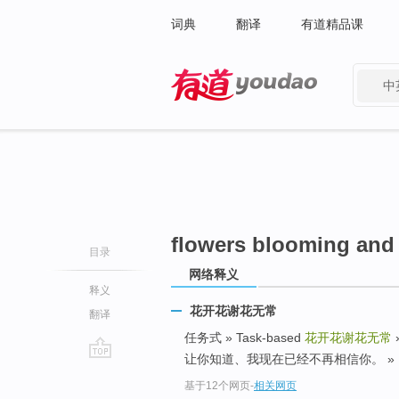
词典
翻译
有道精品课
中
有道 - 网易旗下搜索
flowers blooming an
目录
网络释义
释义
花开花谢花无常
翻译
任务式 » Task-based
花开花谢花无常
让你知道、我现在已经不再相信你。 » I just wante
go
基于12个网页
-
相关网页
top