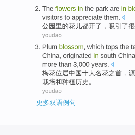
The
flowers
in
the park
are
in
b
visitors
to
appreciate them
.
公园
里
的
花儿
都
开了，
吸引
了
很
youdao
Plum
blossom
,
which tops
the
t
China,
originated
in
south
Chin
more than 3,000
years
.
梅花
位居
中国
十
大名花之首，
源
栽培
和
种植
历史
。
youdao
更多双语例句