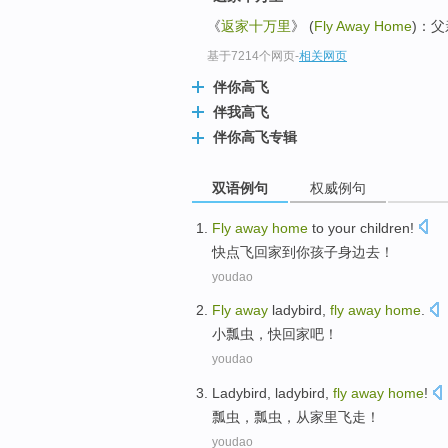
《
返家十万里
》 (
Fly Away Home
)：
基于7214个网页
-
相关网页
伴你高飞
伴我高飞
伴你高飞专辑
双语例句
权威例句
Fly
away
home
to
your
children
!
快点
飞
回家
到
你
孩子身边去！
youdao
Fly
away
ladybird
,
fly
away
home
.
小瓢虫
，快
回家
吧！
youdao
Ladybird
, ladybird,
fly
away
home
!
瓢虫
，瓢虫，从
家里
飞走
！
youdao