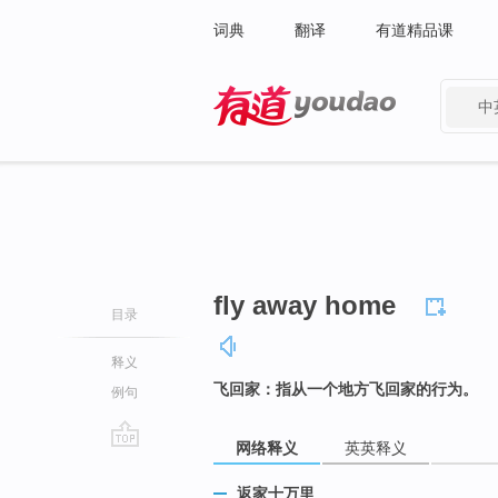
词典
翻译
有道精品课
中
有道 - 网易旗下搜索
fly away home
目录
释义
飞回家：指从一个地方飞回家的行为。
例句
网络释义
英英释义
go
top
返家十万里