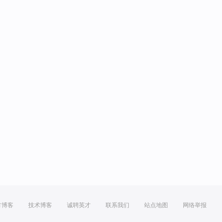
方博客
技术博客
诚聘英才
联系我们
站点地图
网络举报