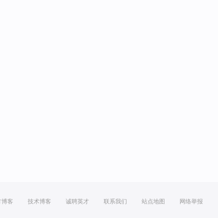
方博客
技术博客
诚聘英才
联系我们
站点地图
网络举报