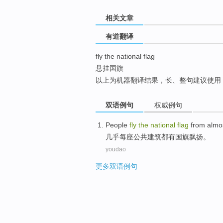
top
相关文章
有道翻译
fly the national flag
悬挂国旗
以上为机器翻译结果，长、整句建议使用
双语例句
权威例句
People
fly
the
national
flag
from
almo
几乎
每
座
公共
建筑
都有
国旗
飘扬
。
youdao
更多双语例句