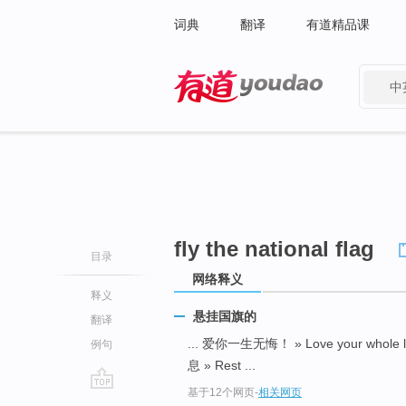
词典
翻译
有道精品课
中
有道 - 网易旗下搜索
fly the national flag
目录
网络释义
释义
悬挂国旗的
翻译
... 爱你一生无悔！ » Love your whole lif
例句
息 » Rest ...
基于12个网页
-
相关网页
go