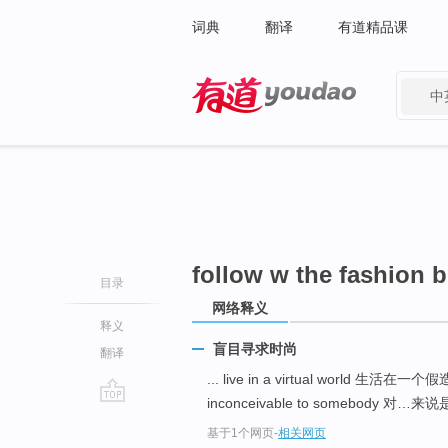
词典
翻译
有道精品课
中
有道 - 网易旗下搜索
follow w the fashion b
目录
网络释义
释义
盲目寻求时尚
翻译
... live in a virtual world 生活在
inconceivable to somebody 对…来
go
基于1个网页
-
相关网页
top