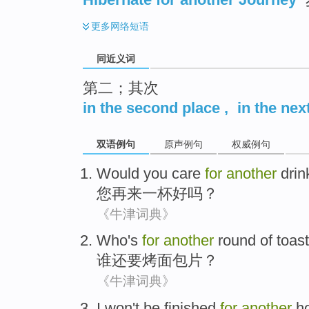
更多
网络短语
同近义词
第二；其次
in the second place
,
in the nex
双语例句
原声例句
权威例句
Would
you
care
for
another
drin
您
再
来
一杯好
吗？
《牛津词典》
Who
's
for
another
round
of toast
谁
还要烤面包
片
？
《牛津词典》
I
won't be finished
for
another
h