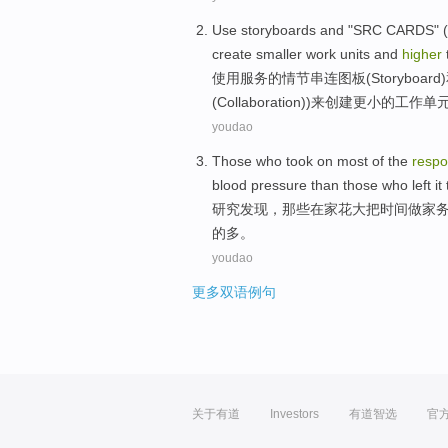
Use
storyboards
and
"
SRC
CARDS
" (
create
smaller
work
units
and
higher
使用
服务
的情节
串连
图板(Storyboard)
(Collaboration))
来
创建
更小
的
工作
单
youdao
Those
who
took
on most
of
the
respo
blood pressure
than
those who
left it
研究发现，
那些
在家
花
大
把时间做家
的多。
youdao
更多双语例句
关于有道
Investors
有道智选
官