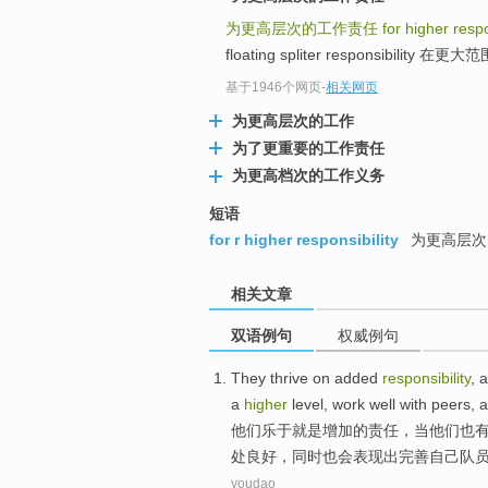
为更高层次的工作责任
for higher respo
floating spliter responsibility
基于1946个网页
-
相关网页
为更高层次的工作
为了更重要的工作责任
为更高档次的工作义务
短语
for r higher responsibility
为更高层次
相关文章
双语例句
权威例句
They
thrive on
added
responsibility
, 
a
higher
level
, work
well
with peers
, 
他们
乐于
就是
增加
的
责任
，
当
他们
也
处
良好
，同时也会
表现
出完善自己队
youdao