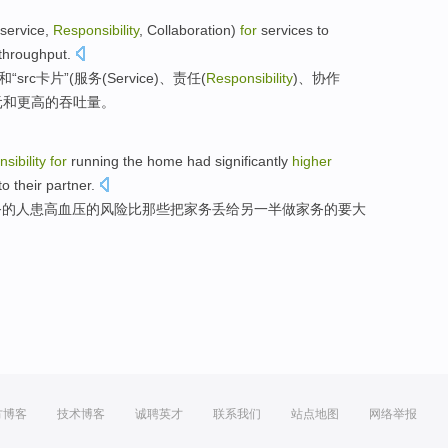
service
,
Responsibility
,
Collaboration
)
for
services
to
throughput
.
和
“
src
卡片
”(服务(Service)、
责任
(
Responsibility
)、
协作
元
和
更高
的
吞吐量
。
nsibility
for
running the
home
had
significantly
higher
to
their partner
.
务
的
人患高血压的风险
比
那些
把
家务丢给
另一半
做家务的要大
方博客
技术博客
诚聘英才
联系我们
站点地图
网络举报