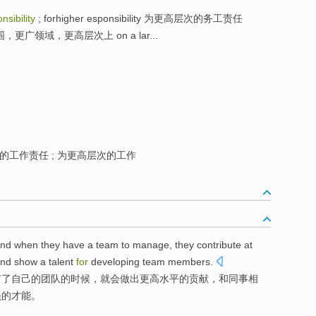
nsibility
; forhigher esponsibility 为更高层次的务工责任
 在更大范围，更广领域，更高层次上 on a lar...
的工作责任 ; 为更高层次的工作
and
when
they
have
a
team
to manage,
they contribute
at
and
show
a
talent
for
developing
team
members.
有
了
自己的
团队
的时候，就
会
做出
更高
水平
的贡献，
和
同事相
员的
才能
。