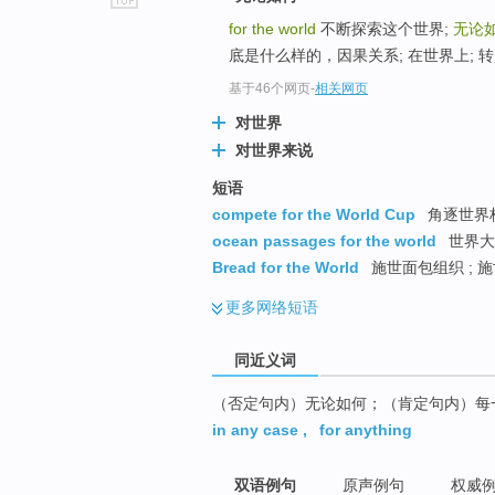
go
for the world
不断探索这个世界;
无论
top
底是什么样的，因果关系; 在世界上; 转
基于46个网页
-
相关网页
对世界
对世界来说
短语
compete for the World Cup
角逐世界
ocean passages for the world
世界大
Bread for the World
施世面包组织 ; 施
更多
网络短语
同近义词
（否定句内）无论如何；（肯定句内）每
in any case
,
for anything
双语例句
原声例句
权威