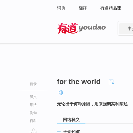
词典
翻译
有道精品课
中
有道 - 网易旗下搜索
for the world
目录
释义
无论出于何种原因，用来强调某种陈述
用法
例句
网络释义
百科
无论如何