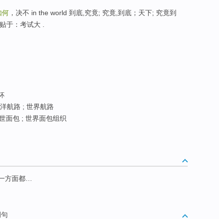
如何
，决不 in the world 到底,究竟; 究竟,到底；天下; 究竟到
贴于：考试大 .
杯
洋航路 ; 世界航路
世面包 ; 世界面包组织
一方面都…
例句