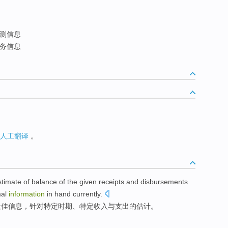
测信息
务信息
人工翻译
。
stimate
of
balance of the
given
receipts
and
disbursements
al
information
in
hand
currently
.
最佳
信息
，
针对
特定
时期
、特定
收入
与
支出
的
估计
。