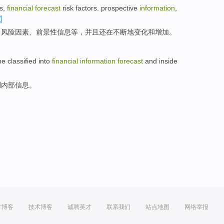
s
,
financial
forecast
risk
factors. prospective
information
,
、
风险
因素、
前景
性
信息
等
，并且
还
在
不断地变化
和增加。
e classified into
financial
information
forecast
and
inside
测
内部
信息。
方博客
技术博客
诚聘英才
联系我们
站点地图
网络举报