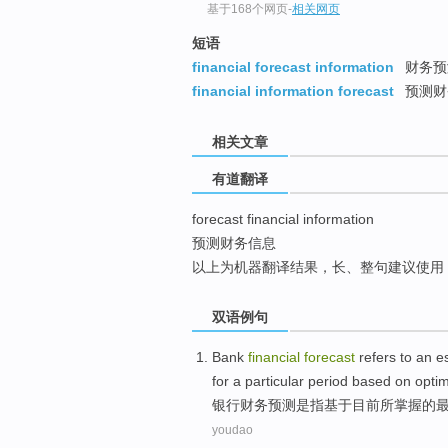
基于168个网页
-
相关网页
top
短语
financial forecast information
财务预
financial information forecast
预测财
相关文章
有道翻译
forecast financial information
预测财务信息
以上为机器翻译结果，长、整句建议使用
双语例句
Bank
financial
forecast
refers to
an e
for a
particular
period
based on
optim
银行
财务
预测
是
指
基于
目前
所
掌握
的
youdao