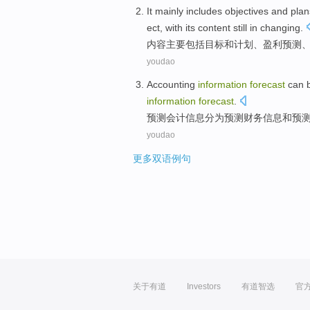
It
mainly
includes
objectives
and
plan
ect
, with its
content
still
in
changing
.
内容
主要
包括
目标
和
计划
、盈利
预测
youdao
Accounting
information
forecast
can b
information
forecast
.
预测
会计
信息
分为
预测
财务
信息
和
预
youdao
更多双语例句
关于有道
Investors
有道智选
官