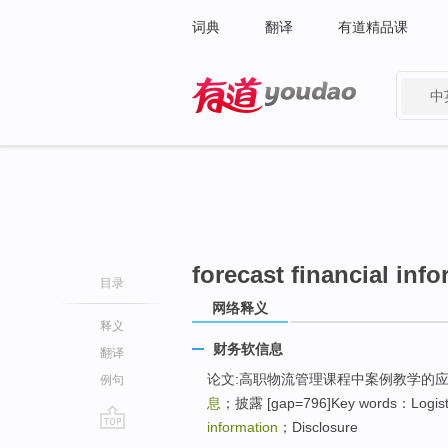
词典
翻译
有道精品课
中
有道 - 网易旗下搜索
forecast financial inf
目录
网络释义
释义
财务软信息
翻译
论文:高职物流管理课程中案例教学的应
例句
息
；披露 [gap=796]Key words：Logisti
information
；Disclosure
go