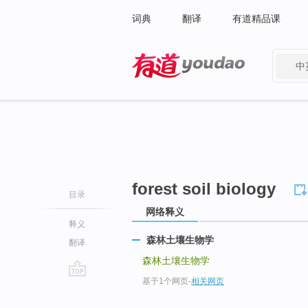
词典
翻译
有道精品课
中
有道 - 网易旗下搜索
forest soil biology
目录
网络释义
释义
森林土壤生物学
翻译
森林土壤生物学
基于1个网页
-
相关网页
go
top