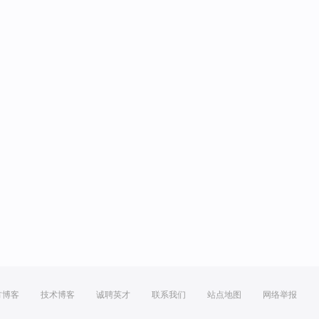
方博客
技术博客
诚聘英才
联系我们
站点地图
网络举报