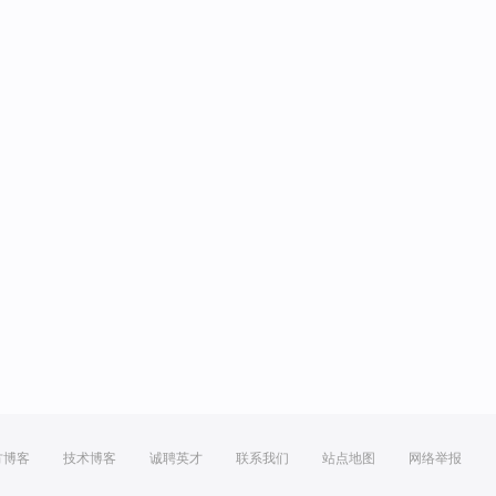
方博客
技术博客
诚聘英才
联系我们
站点地图
网络举报