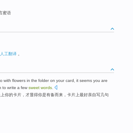
言蜜语
人工翻译
。
so
with flowers
in
the folder
on
your
card
,
it
seems
you
are
n to
write
a few
sweet
words
.
夹
上
你
的
卡片
，
才
显得
你
是
有备而来
，卡片上
最好
亲自
写
几
句