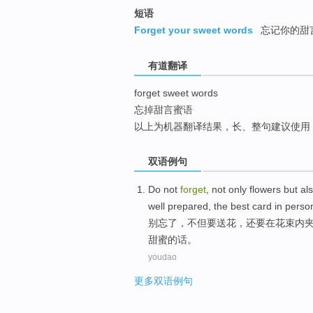
top
短语
Forget your sweet words
忘记你的甜
有道翻译
forget sweet words
忘掉甜言蜜语
以上为机器翻译结果，长、整句建议使用
双语例句
Do
not
forget
,
not only
flowers
but al
well prepared
, the
best
card
in perso
别
忘了
，
不但
要
送花
，
还要
在
花束
内
甜蜜
的话。
youdao
更多双语例句