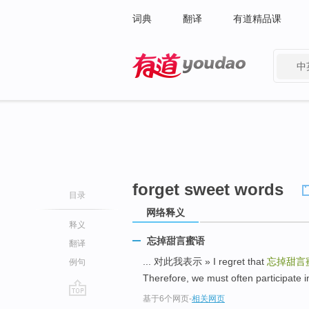
词典
翻译
有道精品课
中
有道 - 网易旗下搜索
forget sweet words
目录
网络释义
释义
忘掉甜言蜜语
翻译
... 对此我表示 » I regret that
忘掉甜言
例句
Therefore, we must often participate in 
基于6个网页
-
相关网页
go