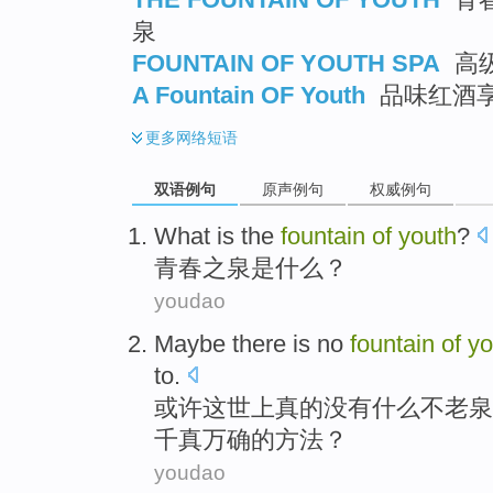
泉
FOUNTAIN OF YOUTH SPA
高级
A Fountain OF Youth
品味红酒
更多
网络短语
双语例句
原声例句
权威例句
What
is
the
fountain
of
youth
?
青春
之
泉
是
什么
？
youdao
Maybe
there
is
no
fountain
of
yo
to.
或许
这
世上
真的
没有什么
不老泉
千真万确
的
方法
？
youdao