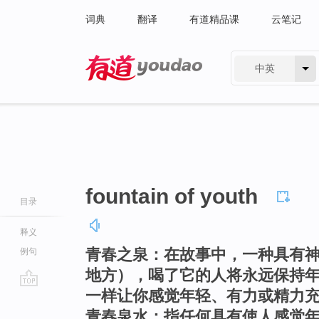
词典
翻译
有道精品课
云笔记
中英
有道 - 网易旗下搜索
fountain of youth
目录
释义
青春之泉：在故事中，一种具有
例句
地方），喝了它的人将永远保持
一样让你感觉年轻、有力或精力
go
top
青春泉水：指任何具有使人感觉