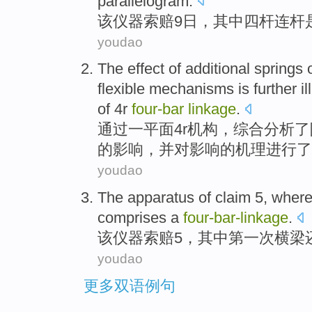
parallelogram
.
该
仪器
索赔
9日
，
其中
四杆连杆
youdao
The
effect
of
additional
springs
flexible
mechanisms
is further i
of
4
r
four-bar
linkage
.
通过
一
平面
4
r
机构，综合分析了
的
影响
，并
对
影响的
机理
进行了
youdao
The
apparatus
of
claim
5
,
where
comprises
a
four-bar
-
linkage
.
该
仪器
索赔
5
，
其中
第一次
横梁
youdao
更多双语例句