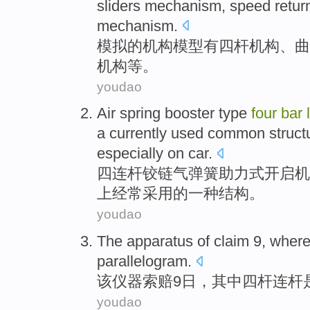
sliders
mechanism,
speed
retur
mechanism.
模拟
的
机构
模型
有
四
杆
机构、
曲
机构等。
youdao
Air
spring
booster
type
four
bar
a
currently
used
common
struct
especially
on
car
.
四
连杆
铰链
气
弹簧
助力
式
开启
机
上
经常
采用
的
一种
结构
。
youdao
The
apparatus
of
claim
9
,
where
parallelogram
.
该
仪器
索赔
9日
，
其中
四杆连杆
youdao